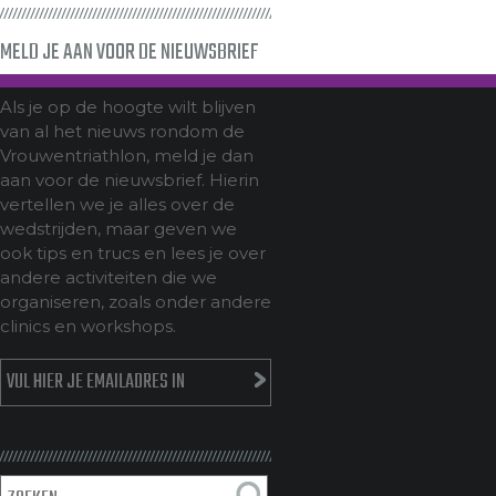
MELD JE AAN VOOR DE NIEUWSBRIEF
Als je op de hoogte wilt blijven
van al het nieuws rondom de
Vrouwentriathlon, meld je dan
aan voor de nieuwsbrief. Hierin
vertellen we je alles over de
wedstrijden, maar geven we
ook tips en trucs en lees je over
andere activiteiten die we
organiseren, zoals onder andere
clinics en workshops.