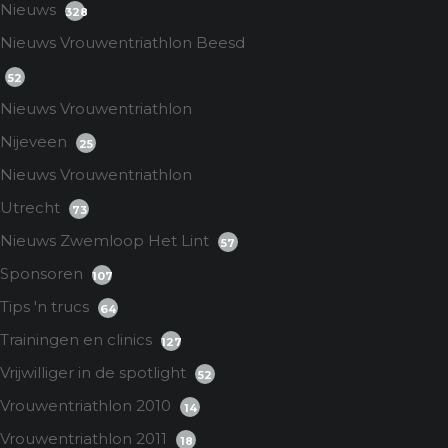
Nieuws
328
Nieuws Vrouwentriathlon Beesd
52
Nieuws Vrouwentriathlon
Nijeveen
25
Nieuws Vrouwentriathlon
Utrecht
73
Nieuws Zwemloop Het Lint
57
Sponsoren
107
Tips 'n trucs
64
Trainingen en clinics
127
Vrijwilliger in de spotlight
52
Vrouwentriathlon 2010
14
Vrouwentriathlon 2011
18