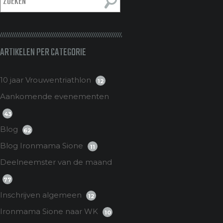
ARTIKELEN PER CATEGORIE
10 jaar Vrouwentriathlon
12
Aankomende evenementen
43
Blog
62
Blog Ironmama Sione
11
Deelneemster van de maand
77
Inschrijven algemeen
12
Ironmama Sione naar WK
10