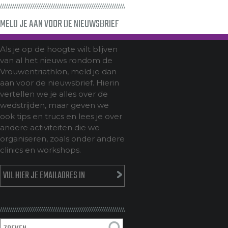
MELD JE AAN VOOR DE NIEUWSBRIEF
Als je op de hoogte wilt blijven
van al het nieuws rondom de
Vrouwentriathlon, meld je dan
aan voor de nieuwsbrief. Hierin
vertellen we je alles over de
wedstrijden, maar geven we
ook tips en trucs en lees je over
andere activiteiten die we
organiseren, zoals onder andere
clinics en workshops.