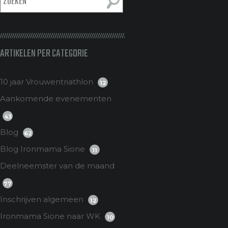
ARTIKELEN PER CATEGORIE
10 jaar Vrouwentriathlon
12
Aankomende evenementen
43
Blog
62
Blog Ironmama Sione
11
Deelneemster van de maand
77
Inschrijven algemeen
12
Ironmama Sione naar WK
10