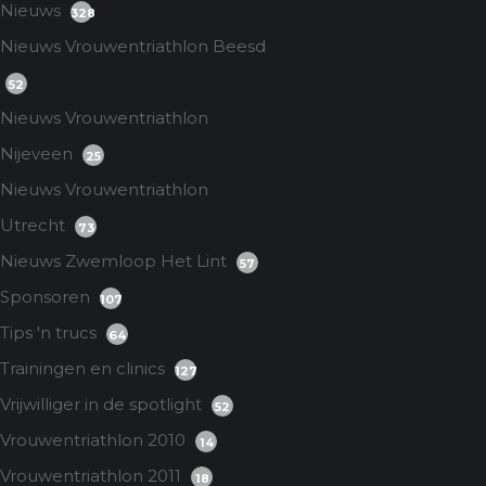
Nieuws
328
Nieuws Vrouwentriathlon Beesd
52
Nieuws Vrouwentriathlon
Nijeveen
25
Nieuws Vrouwentriathlon
Utrecht
73
Nieuws Zwemloop Het Lint
57
Sponsoren
107
Tips 'n trucs
64
Trainingen en clinics
127
Vrijwilliger in de spotlight
52
Vrouwentriathlon 2010
14
Vrouwentriathlon 2011
18