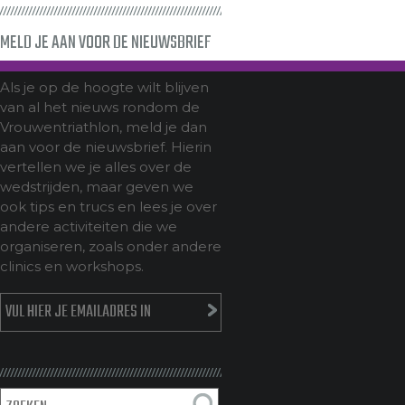
MELD JE AAN VOOR DE NIEUWSBRIEF
Als je op de hoogte wilt blijven
van al het nieuws rondom de
Vrouwentriathlon, meld je dan
aan voor de nieuwsbrief. Hierin
vertellen we je alles over de
wedstrijden, maar geven we
ook tips en trucs en lees je over
andere activiteiten die we
organiseren, zoals onder andere
clinics en workshops.