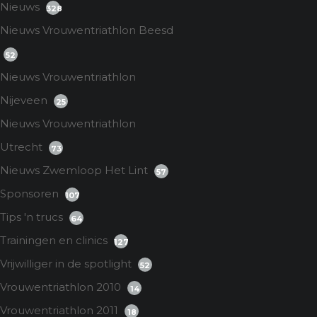
Nieuws
328
Nieuws Vrouwentriathlon Beesd
52
Nieuws Vrouwentriathlon
Nijeveen
25
Nieuws Vrouwentriathlon
Utrecht
73
Nieuws Zwemloop Het Lint
57
Sponsoren
107
Tips 'n trucs
64
Trainingen en clinics
127
Vrijwilliger in de spotlight
52
Vrouwentriathlon 2010
14
Vrouwentriathlon 2011
18