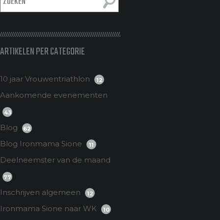
ARTIKELEN PER CATEGORIE
10 jaar Vrouwentriathlon
12
Aankomende evenementen
43
Blog
62
Blog Ironmama Sione
11
Deelneemster van de maand
77
Inschrijven algemeen
12
Ironmama Sione naar WK
10