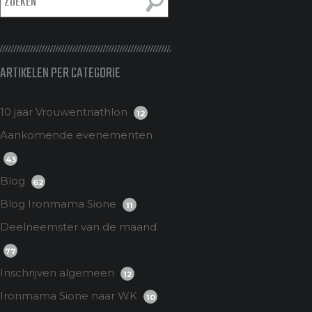
ARTIKELEN PER CATEGORIE
10 jaar Vrouwentriathlon
12
Aankomende evenementen
43
Blog
62
Blog Ironmama Sione
11
Deelneemster van de maand
77
Inschrijven algemeen
12
Ironmama Sione naar WK
10