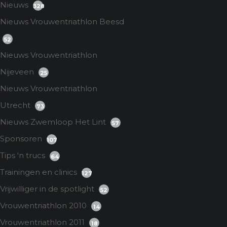
Nieuws
328
Nieuws Vrouwentriathlon Beesd
52
Nieuws Vrouwentriathlon
Nijeveen
25
Nieuws Vrouwentriathlon
Utrecht
73
Nieuws Zwemloop Het Lint
57
Sponsoren
107
Tips 'n trucs
64
Trainingen en clinics
127
Vrijwilliger in de spotlight
52
Vrouwentriathlon 2010
14
Vrouwentriathlon 2011
18