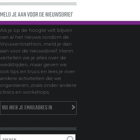
MELD JE AAN VOOR DE NIEUWSBRIEF
Als je op de hoogte wilt blijven
van al het nieuws rondom de
Vrouwentriathlon, meld je dan
aan voor de nieuwsbrief. Hierin
vertellen we je alles over de
wedstrijden, maar geven we
ook tips en trucs en lees je over
andere activiteiten die we
organiseren, zoals onder andere
clinics en workshops.