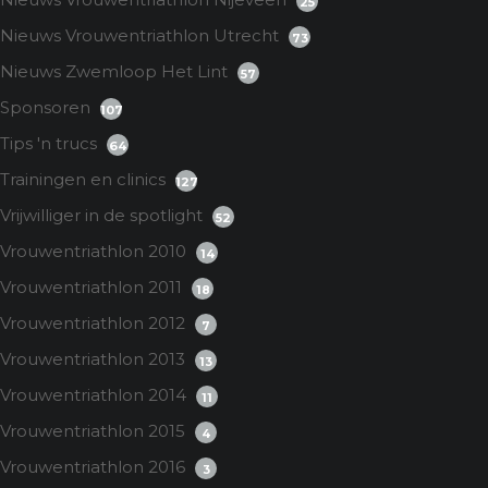
25
Nieuws Vrouwentriathlon Utrecht
73
Nieuws Zwemloop Het Lint
57
Sponsoren
107
Tips 'n trucs
64
Trainingen en clinics
127
Vrijwilliger in de spotlight
52
Vrouwentriathlon 2010
14
Vrouwentriathlon 2011
18
Vrouwentriathlon 2012
7
Vrouwentriathlon 2013
13
Vrouwentriathlon 2014
11
Vrouwentriathlon 2015
4
Vrouwentriathlon 2016
3