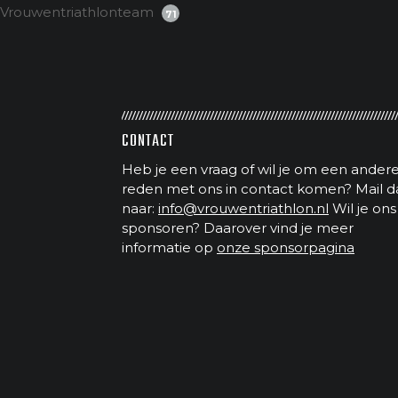
Vrouwentriathlonteam
71
CONTACT
Heb je een vraag of wil je om een ander
reden met ons in contact komen? Mail d
naar:
info@vrouwentriathlon.nl
Wil je ons
sponsoren? Daarover vind je meer
informatie op
onze sponsorpagina