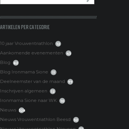
ARTIKELEN PER CATEGORIE
10 jaar Vrouwentriathlon
12
Aankomende evenementen
43
Blog
62
Blog Ironmama Sione
11
Deelneemster van de maand
77
Inschrijven algemeen
12
Ironmama Sione naar WK
10
Nieuws
328
Nieuws Vrouwentriathlon Beesd
52
Nieuws Vrouwentriathlon Nijeveen