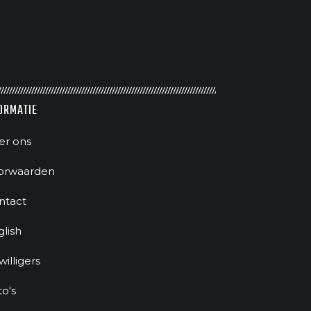
ORMATIE
er ons
orwaarden
ntact
glish
jwilligers
to's