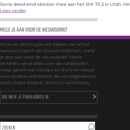
Sione deed eind oktober mee aan het WK 70.3 in Utah. Het w
Lees verder
MELD JE AAN VOOR DE NIEUWSBRIEF
Als je op de hoogte wilt blijven van al het
nieuws rondom de Vrouwentriathlon, meld
je dan aan voor de nieuwsbrief. Hierin
vertellen we je alles over de wedstrijden,
maar geven we ook tips en trucs en lees je
over andere activiteiten die we organiseren,
zoals onder andere clinics en workshops.