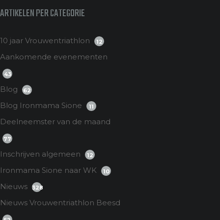
ARTIKELEN PER CATEGORIE
10 jaar Vrouwentriathlon
12
Aankomende evenementen
43
Blog
62
Blog Ironmama Sione
11
Deelneemster van de maand
77
Inschrijven algemeen
12
Ironmama Sione naar WK
10
Nieuws
328
Nieuws Vrouwentriathlon Beesd