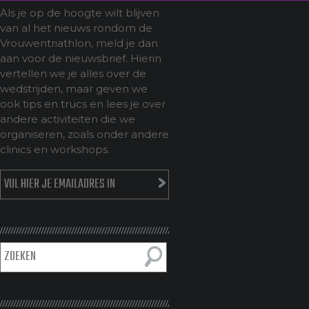
Als je op de hoogte wilt blijven
van al het nieuws rondom de
Vrouwentriathlon, meld je dan
aan voor de nieuwsbrief. Hierin
vertellen we je alles over de
wedstrijden, maar geven we
ook tips en trucs en lees je over
andere activiteiten die we
organiseren, zoals onder andere
clinics en workshops.