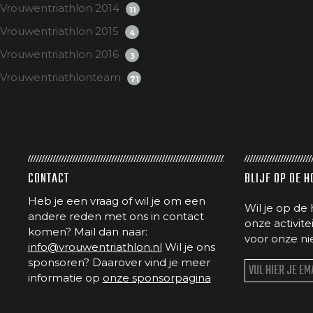
Vrouwentriathlon 2014
11
Vrouwentriathlon 2015
4
Vrouwentriathlon 2016
3
Vrouwentriathlonteam
71
CONTACT
BLIJF OP DE 
Heb je een vraag of wil je om een
Wil je op de 
andere reden met ons in contact
onze activit
komen? Mail dan naar:
voor onze ni
info@vrouwentriathlon.nl
Wil je ons
sponsoren? Daarover vind je meer
informatie op
onze sponsorpagina