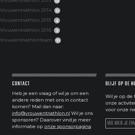
Vrouwentriathlon 2013
13
Vrouwentriathlon 2014
11
Vrouwentriathlon 2015
4
Vrouwentriathlon 2016
3
Vrouwentriathlonteam
71
CONTACT
BLIJF OP DE 
Heb je een vraag of wil je om een
Wil je op de 
andere reden met ons in contact
onze activit
komen? Mail dan naar:
voor onze ni
info@vrouwentriathlon.nl
Wil je ons
sponsoren? Daarover vind je meer
informatie op
onze sponsorpagina