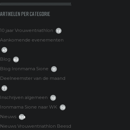
ARTIKELEN PER CATEGORIE
10 jaar Vrouwentriathlon
12
Aankomende evenementen
43
Blog
62
Blog Ironmama Sione
11
Deelneemster van de maand
77
Inschrijven algemeen
12
Ironmama Sione naar WK
10
Nieuws
328
Nieuws Vrouwentriathlon Beesd