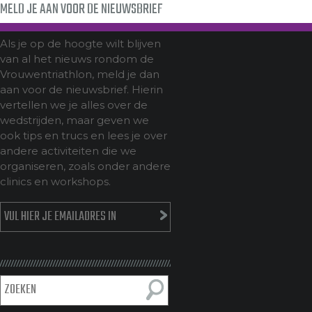
MELD JE AAN VOOR DE NIEUWSBRIEF
Als je op de hoogte wilt blijven
van al het nieuws rondom de
Vrouwentriathlon, meld je dan
aan voor de nieuwsbrief. Hierin
vertellen we je alles over de
wedstrijden, maar geven we
ook tips en trucs en lees je over
andere activiteiten die we
organiseren, zoals onder andere
clinics en workshops.