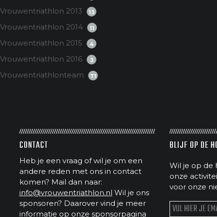
Vrouwentriathlon 2013
13
Vrouwentriathlon 2014
11
Vrouwentriathlon 2015
4
Vrouwentriathlon 2016
3
Vrouwentriathlonteam
71
CONTACT
BLIJF OP DE 
Heb je een vraag of wil je om een
Wil je op de 
andere reden met ons in contact
onze activit
komen? Mail dan naar:
voor onze ni
info@vrouwentriathlon.nl
Wil je ons
sponsoren? Daarover vind je meer
informatie op
onze sponsorpagina