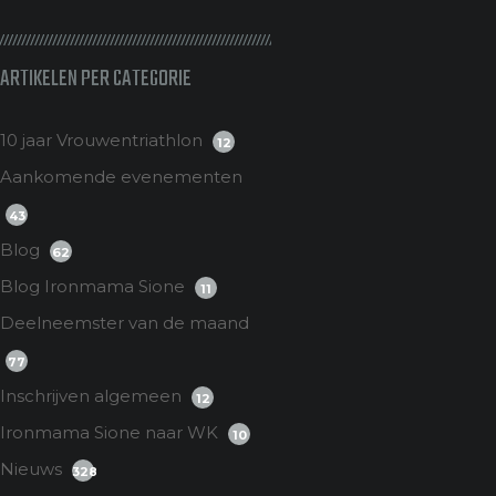
ARTIKELEN PER CATEGORIE
10 jaar Vrouwentriathlon
12
Aankomende evenementen
43
Blog
62
Blog Ironmama Sione
11
Deelneemster van de maand
77
Inschrijven algemeen
12
Ironmama Sione naar WK
10
Nieuws
328