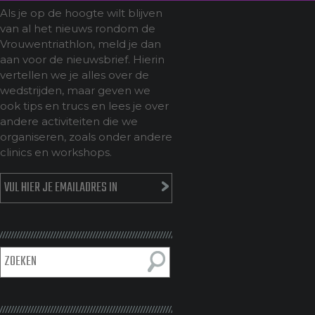
Als je op de hoogte wilt blijven
van al het nieuws rondom de
Vrouwentriathlon, meld je dan
aan voor de nieuwsbrief. Hierin
vertellen we je alles over de
wedstrijden, maar geven we
ook tips en trucs en lees je over
andere activiteiten die we
organiseren, zoals onder andere
clinics en workshops.