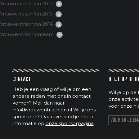
Vrouwentriathlon 2014
11
Vrouwentriathlon 2015
4
Vrouwentriathlon 2016
3
Vrouwentriathlonteam
71
CONTACT
BLIJF OP DE 
Heb je een vraag of wil je om een
Wil je op de 
andere reden met ons in contact
onze activit
komen? Mail dan naar:
voor onze ni
info@vrouwentriathlon.nl
Wil je ons
sponsoren? Daarover vind je meer
informatie op
onze sponsorpagina