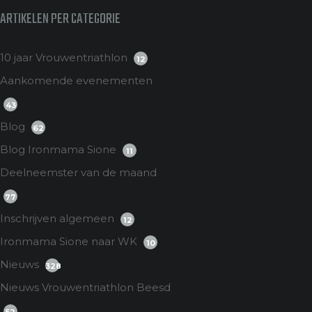
ARTIKELEN PER CATEGORIE
10 jaar Vrouwentriathlon
12
Aankomende evenementen
43
Blog
62
Blog Ironmama Sione
11
Deelneemster van de maand
77
Inschrijven algemeen
12
Ironmama Sione naar WK
10
Nieuws
328
Nieuws Vrouwentriathlon Beesd