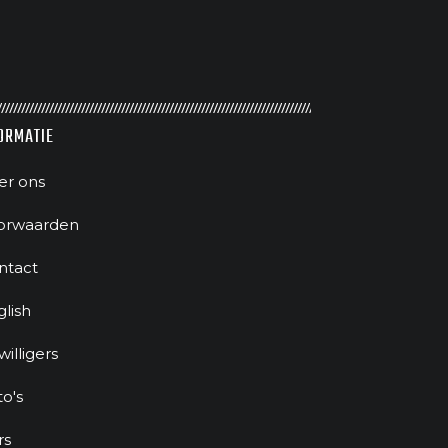
ORMATIE
er ons
orwaarden
ntact
glish
jwilligers
to's
rs