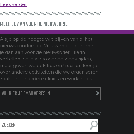
Lees verder
MELD JE AAN VOOR DE NIEUWSBRIEF
Als je op de hoogte wilt blijven van al het
nieuws rondom de Vrouwentriathlon, meld
je dan aan voor de nieuwsbrief. Hierin
vertellen we je alles over de wedstrijden,
maar geven we ook tips en trucs en lees je
over andere activiteiten die we organiseren,
zoals onder andere clinics en workshops.