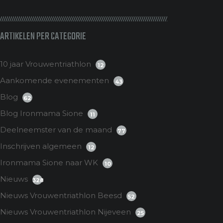
ARTIKELEN PER CATEGORIE
10 jaar Vrouwentriathlon
12
Aankomende evenementen
43
Blog
62
Blog Ironmama Sione
11
Deelneemster van de maand
77
Inschrijven algemeen
12
Ironmama Sione naar WK
10
Nieuws
328
Nieuws Vrouwentriathlon Beesd
52
Nieuws Vrouwentriathlon Nijeveen
25