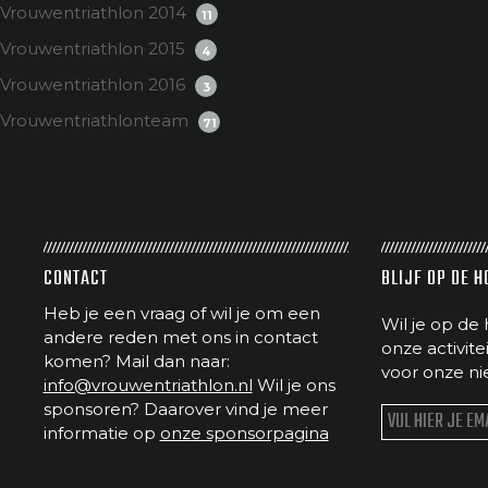
Vrouwentriathlon 2014
11
Vrouwentriathlon 2015
4
Vrouwentriathlon 2016
3
Vrouwentriathlonteam
71
CONTACT
BLIJF OP DE 
Heb je een vraag of wil je om een
Wil je op de 
andere reden met ons in contact
onze activit
komen? Mail dan naar:
voor onze ni
info@vrouwentriathlon.nl
Wil je ons
sponsoren? Daarover vind je meer
informatie op
onze sponsorpagina