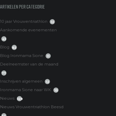
ARTIKELEN PER CATEGORIE
10 jaar Vrouwentriathlon
12
Aankomende evenementen
43
Blog
62
Blog Ironmama Sione
11
Deelneemster van de maand
77
Inschrijven algemeen
12
Ironmama Sione naar WK
10
Nieuws
328
Nieuws Vrouwentriathlon Beesd