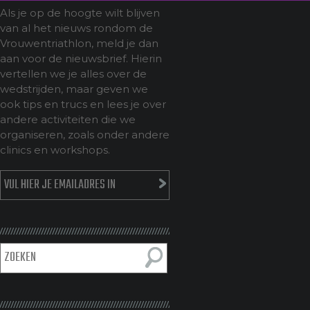
Als je op de hoogte wilt blijven
van al het nieuws rondom de
Vrouwentriathlon, meld je dan
aan voor de nieuwsbrief. Hierin
vertellen we je alles over de
wedstrijden, maar geven we
ook tips en trucs en lees je over
andere activiteiten die we
organiseren, zoals onder andere
clinics en workshops.