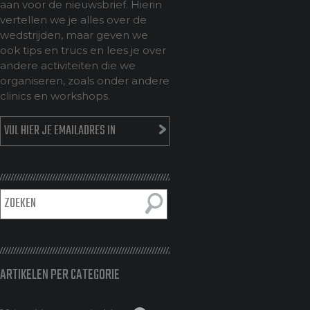
aan voor de nieuwsbrief. Hierin
vertellen we je alles over de
wedstrijden, maar geven we
ook tips en trucs en lees je over
andere activiteiten die we
organiseren, zoals onder andere
clinics en workshops.
ARTIKELEN PER CATEGORIE