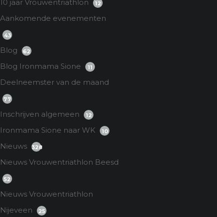
10 jaar Vrouwentriathlon
12
Aankomende evenementen
43
Blog
62
Blog Ironmama Sione
11
Deelneemster van de maand
77
Inschrijven algemeen
12
Ironmama Sione naar WK
10
Nieuws
328
Nieuws Vrouwentriathlon Beesd
52
Nieuws Vrouwentriathlon
Nijeveen
25