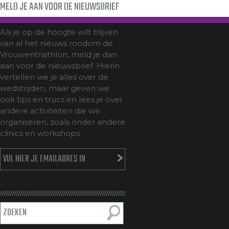
MELD JE AAN VOOR DE NIEUWSBRIEF
Als je op de hoogte wilt blijven
van al het nieuws rondom de
Vrouwentriathlon, meld je dan
aan voor de nieuwsbrief. Hierin
vertellen we je alles over de
wedstrijden, maar geven we
ook tips en trucs en lees je over
andere activiteiten die we
organiseren, zoals onder andere
clinics en workshops.