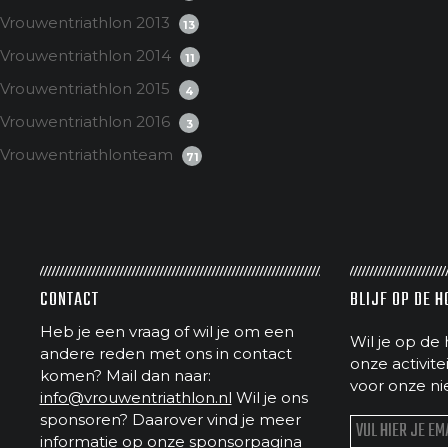
Vrouwentriathlon 2013
13
Vrouwentriathlon 2014
11
Vrouwentriathlon 2015
4
Vrouwentriathlon 2016
3
Vrouwentriathlonteam
71
CONTACT
BLIJF OP DE 
Heb je een vraag of wil je om een
Wil je op de 
andere reden met ons in contact
onze activit
komen? Mail dan naar:
voor onze ni
info@vrouwentriathlon.nl
Wil je ons
sponsoren? Daarover vind je meer
informatie op
onze sponsorpagina