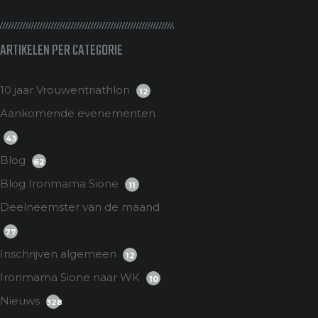
ARTIKELEN PER CATEGORIE
10 jaar Vrouwentriathlon
12
Aankomende evenementen
43
Blog
62
Blog Ironmama Sione
11
Deelneemster van de maand
77
Inschrijven algemeen
12
Ironmama Sione naar WK
10
Nieuws
328