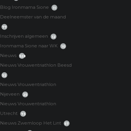
Blog Ironmama Sione
11
Deelneemster van de maand
77
Inschrijven algemeen
12
Ironmama Sione naar WK
10
Nieuws
328
Nieuws Vrouwentriathlon Beesd
52
Nieuws Vrouwentriathlon
Nijeveen
25
Nieuws Vrouwentriathlon
Utrecht
73
Nieuws Zwemloop Het Lint
57