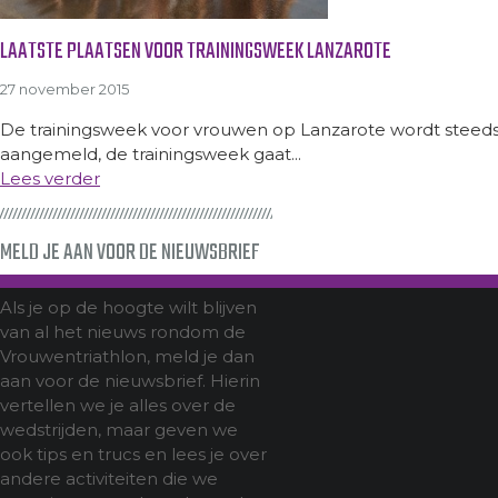
LAATSTE PLAATSEN VOOR TRAININGSWEEK LANZAROTE
27 november 2015
De trainingsweek voor vrouwen op Lanzarote wordt steeds
aangemeld, de trainingsweek gaat...
Lees verder
MELD JE AAN VOOR DE NIEUWSBRIEF
Als je op de hoogte wilt blijven
van al het nieuws rondom de
Vrouwentriathlon, meld je dan
aan voor de nieuwsbrief. Hierin
vertellen we je alles over de
wedstrijden, maar geven we
ook tips en trucs en lees je over
andere activiteiten die we