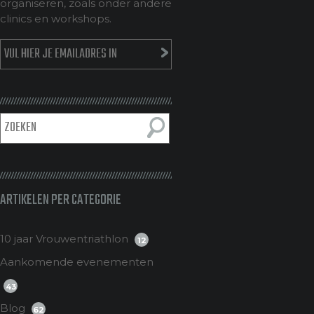
organiseren, zoals onder andere
clinics en workshops.
ARTIKELEN PER CATEGORIE
10 jaar Vrouwentriathlon
12
Aankomende evenementen
43
Blog
62