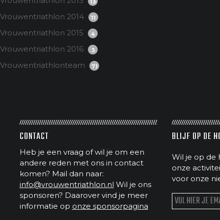
Vrouwentriathlon 2013
13
Vrouwentriathlon 2014
11
Vrouwentriathlon 2015
4
Vrouwentriathlon 2016
3
Vrouwentriathlonteam
71
CONTACT
BLIJF OP DE 
Heb je een vraag of wil je om een
Wil je op de 
andere reden met ons in contact
onze activit
komen? Mail dan naar:
voor onze ni
info@vrouwentriathlon.nl
Wil je ons
sponsoren? Daarover vind je meer
informatie op
onze sponsorpagina