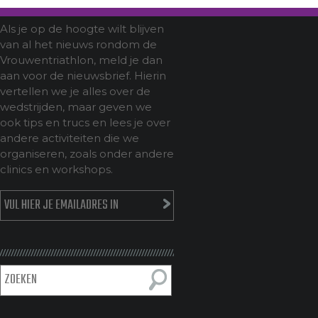
Als je op de hoogte wilt blijven
van al het nieuws rondom de
Vrouwentriathlon, meld je dan
aan voor de nieuwsbrief. Hierin
vertellen we je alles over de
wedstrijden, maar geven we
ook tips en trucs en lees je over
andere activiteiten die we
organiseren, zoals onder andere
clinics en workshops.