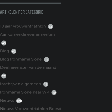
ARTIKELEN PER CATEGORIE
10 jaar Vrouwentriathlon
12
Aankomende evenementen
43
Blog
62
Blog Ironmama Sione
11
Deelneemster van de maand
77
Inschrijven algemeen
12
Ironmama Sione naar WK
10
Nieuws
328
Nieuws Vrouwentriathlon Beesd