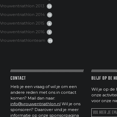
Vrouwentriathlon 2013
13
Vrouwentriathlon 2014
11
Vrouwentriathlon 2015
4
Vrouwentriathlon 2016
3
Vrouwentriathlonteam
71
CONTACT
BLIJF OP DE 
Heb je een vraag of wil je om een
Wil je op de 
andere reden met ons in contact
onze activit
komen? Mail dan naar:
voor onze ni
info@vrouwentriathlon.nl
Wil je ons
sponsoren? Daarover vind je meer
informatie op
onze sponsorpagina