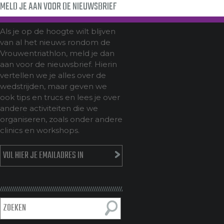
MELD JE AAN VOOR DE NIEUWSBRIEF
Als je op de hoogte wilt blijven
van al het nieuws rondom de
Vrouwentriathlon, meld je dan
aan voor de nieuwsbrief. Hierin
vertellen we je alles over de
wedstrijden, maar geven we
ook tips en trucs en lees je over
andere activiteiten die we
organiseren, zoals onder andere
clinics en workshops.