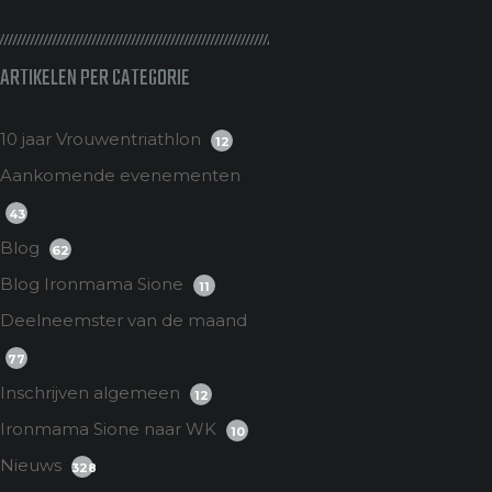
ARTIKELEN PER CATEGORIE
10 jaar Vrouwentriathlon
12
Aankomende evenementen
43
Blog
62
Blog Ironmama Sione
11
Deelneemster van de maand
77
Inschrijven algemeen
12
Ironmama Sione naar WK
10
Nieuws
328