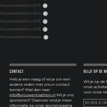
Vrouwentriathlon 2013
13
Vrouwentriathlon 2014
11
Vrouwentriathlon 2015
4
Vrouwentriathlon 2016
3
Vrouwentriathlonteam
71
CONTACT
BLIJF OP DE 
Heb je een vraag of wil je om een
Wil je op de 
andere reden met ons in contact
onze activit
komen? Mail dan naar:
voor onze ni
info@vrouwentriathlon.nl
Wil je ons
sponsoren? Daarover vind je meer
informatie op
onze sponsorpagina