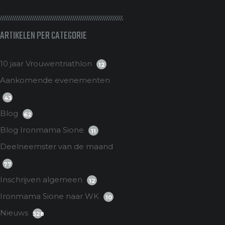
ARTIKELEN PER CATEGORIE
10 jaar Vrouwentriathlon
12
Aankomende evenementen
43
Blog
62
Blog Ironmama Sione
11
Deelneemster van de maand
77
Inschrijven algemeen
12
Ironmama Sione naar WK
10
Nieuws
328