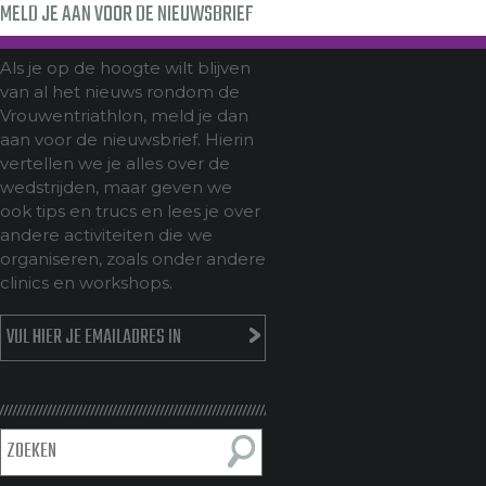
MELD JE AAN VOOR DE NIEUWSBRIEF
Als je op de hoogte wilt blijven
van al het nieuws rondom de
Vrouwentriathlon, meld je dan
aan voor de nieuwsbrief. Hierin
vertellen we je alles over de
wedstrijden, maar geven we
ook tips en trucs en lees je over
andere activiteiten die we
organiseren, zoals onder andere
clinics en workshops.