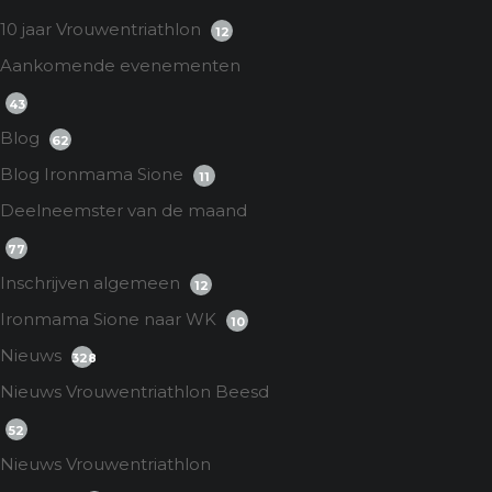
10 jaar Vrouwentriathlon
12
Aankomende evenementen
43
Blog
62
Blog Ironmama Sione
11
Deelneemster van de maand
77
Inschrijven algemeen
12
Ironmama Sione naar WK
10
Nieuws
328
Nieuws Vrouwentriathlon Beesd
52
Nieuws Vrouwentriathlon