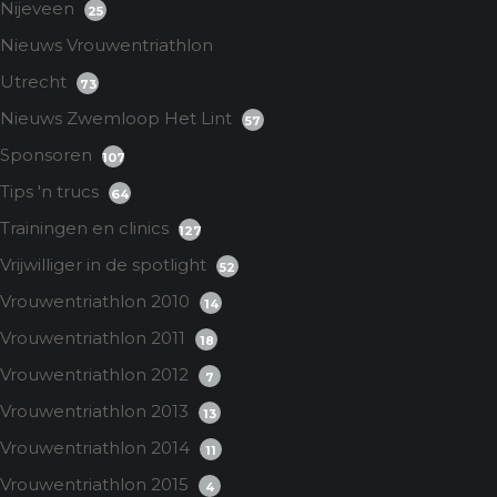
Nijeveen
25
Nieuws Vrouwentriathlon
Utrecht
73
Nieuws Zwemloop Het Lint
57
Sponsoren
107
Tips 'n trucs
64
Trainingen en clinics
127
Vrijwilliger in de spotlight
52
Vrouwentriathlon 2010
14
Vrouwentriathlon 2011
18
Vrouwentriathlon 2012
7
Vrouwentriathlon 2013
13
Vrouwentriathlon 2014
11
Vrouwentriathlon 2015
4