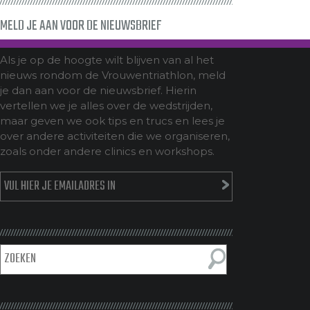
MELD JE AAN VOOR DE NIEUWSBRIEF
Als je op de hoogte wilt blijven van al het
nieuws rondom de Vrouwentriathlon, meld
je dan aan voor de nieuwsbrief. Hierin
vertellen we je alles over de wedstrijden,
maar geven we ook tips en trucs en lees je
over andere activiteiten die we organiseren,
zoals onder andere clinics en workshops.