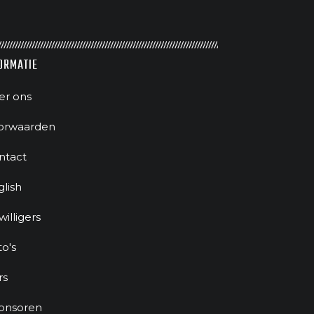
ORMATIE
er ons
orwaarden
ntact
glish
jwilligers
to's
rs
onsoren