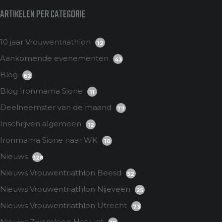
ARTIKELEN PER CATEGORIE
10 jaar Vrouwentriathlon
12
Aankomende evenementen
43
Blog
62
Blog Ironmama Sione
11
Deelneemster van de maand
77
Inschrijven algemeen
12
Ironmama Sione naar WK
10
Nieuws
328
Nieuws Vrouwentriathlon Beesd
52
Nieuws Vrouwentriathlon Nijeveen
25
Nieuws Vrouwentriathlon Utrecht
73
Nieuws Zwemloop Het Lint