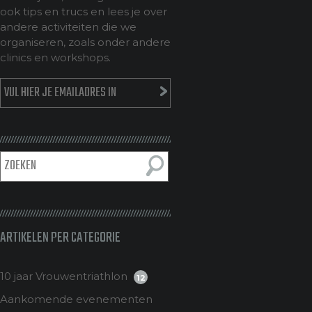
ook tips en trucs en lees je over
andere activiteiten die we
organiseren, zoals onder andere
clinics en workshops.
ARTIKELEN PER CATEGORIE
10 jaar Vrouwentriathlon
12
Aankomende evenementen