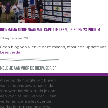
IRONMAMA SIONE NAAR WK: KAPOTTE TEEN, GRIEP EN 2X PODIUM
28 september 2017
Geen blog van Nienke deze maand, maar een update van I
Lees verder
MELD JE AAN VOOR DE NIEUWSBRIEF
Als je op de hoogte wilt blijven
van al het nieuws rondom de
Vrouwentriathlon, meld je dan
aan voor de nieuwsbrief. Hierin
vertellen we je alles over de
wedstrijden, maar geven we