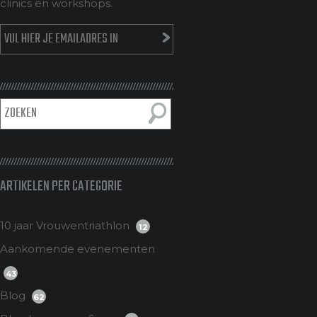
clinics en workshops.
ARTIKELEN PER CATEGORIE
10 jaar Vrouwentriathlon
12
Aankomende evenementen
43
Blog
62