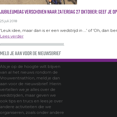
JUBILEUMDAG VERSCHOVEN NAAR ZATERDAG 27 OKTOBER: GEEF JE OP
25 juli 2018
‘Leuk idee, maar dan is er een wedstrijd in …’ of ‘Oh, dan b
Lees verder
MELD JE AAN VOOR DE NIEUWSBRIEF
Als je op de hoogte wilt blijven
van al het nieuws rondom de
Vrouwentriathlon, meld je dan
aan voor de nieuwsbrief. Hierin
vertellen we je alles over de
wedstrijden, maar geven we
ook tips en trucs en lees je over
andere activiteiten die we
organiseren, zoals onder andere