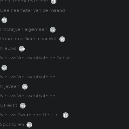
Blog Ironmama Sione
11
Deelneemster van de maand
77
Inschrijven algemeen
12
Ironmama Sione naar WK
10
Nieuws
328
Nieuws Vrouwentriathlon Beesd
52
Nieuws Vrouwentriathlon
Nijeveen
25
Nieuws Vrouwentriathlon
Utrecht
73
Nieuws Zwemloop Het Lint
57
Sponsoren
107