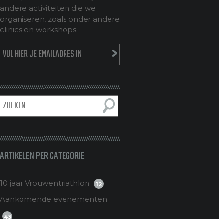
andere activiteiten die we
organiseren, zoals onder andere
clinics en workshops.
ARTIKELEN PER CATEGORIE
10 jaar Vrouwentriathlon
12
Aankomende evenementen
43