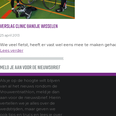
VERSLAG CLINIC BANDJE WISSELEN
25 april 2013
Wie veel fietst, heeft er vast wel eens mee te maken gehad:
Lees verder
MELD JE AAN VOOR DE NIEUWSBRIEF
Als je op de hoogte wilt blijven
van al het nieuws rondom de
Vrouwentriathlon, meld je dan
aan voor de nieuwsbrief. Hierin
vertellen we je alles over de
wedstrijden, maar geven we
ook tips en trucs en lees je over