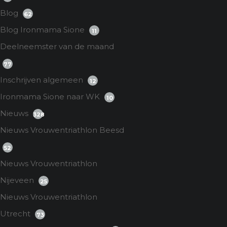
Blog
62
Blog Ironmama Sione
11
Deelneemster van de maand
77
Inschrijven algemeen
12
Ironmama Sione naar WK
10
Nieuws
328
Nieuws Vrouwentriathlon Beesd
52
Nieuws Vrouwentriathlon
Nijeveen
25
Nieuws Vrouwentriathlon
Utrecht
73