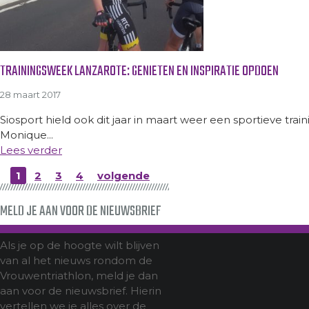
TRAININGSWEEK LANZAROTE: GENIETEN EN INSPIRATIE OPDOEN
28 maart 2017
Siosport hield ook dit jaar in maart weer een sportieve tr
Monique...
Lees verder
1
2
3
4
volgende
MELD JE AAN VOOR DE NIEUWSBRIEF
Als je op de hoogte wilt blijven
van al het nieuws rondom de
Vrouwentriathlon, meld je dan
aan voor de nieuwsbrief. Hierin
vertellen we je alles over de