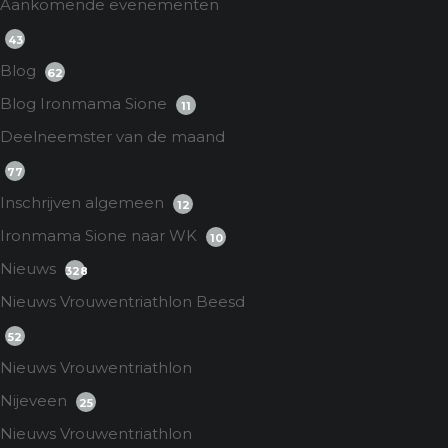
Aankomende evenementen
43
Blog
62
Blog Ironmama Sione
11
Deelneemster van de maand
77
Inschrijven algemeen
12
Ironmama Sione naar WK
10
Nieuws
328
Nieuws Vrouwentriathlon Beesd
52
Nieuws Vrouwentriathlon
Nijeveen
25
Nieuws Vrouwentriathlon