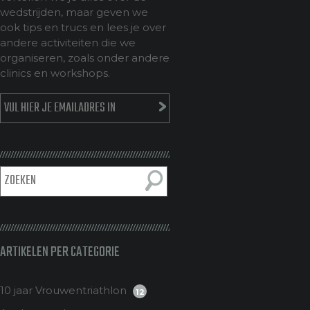
wedstrijden, maar geven we
ook tips en trucs en lees je over
andere activiteiten die we
organiseren, zoals onder andere
clinics en workshops.
ARTIKELEN PER CATEGORIE
10 jaar Vrouwentriathlon
12