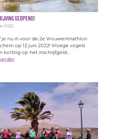
RIJVING GEOPEND!
ri 2022
jf je nu in voor de 2e Vrouwentriathlon
chem op 12 juni 2022! Vroege vogels
n korting op het inschrijfgeld....
verder