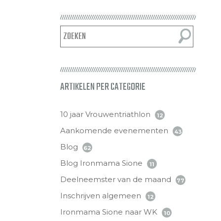
ARTIKELEN PER CATEGORIE
10 jaar Vrouwentriathlon
12
Aankomende evenementen
43
Blog
62
Blog Ironmama Sione
11
Deelneemster van de maand
77
Inschrijven algemeen
12
Ironmama Sione naar WK
10