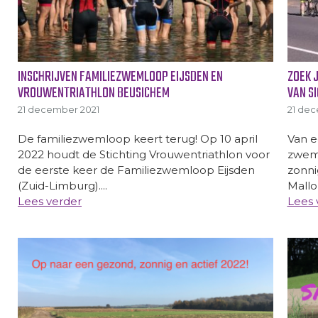
INSCHRIJVEN FAMILIEZWEMLOOP EIJSDEN EN
ZOEK 
VROUWENTRIATHLON BEUSICHEM
VAN S
21 december 2021
21 dec
De familiezwemloop keert terug! Op 10 april
Van e
2022 houdt de Stichting Vrouwentriathlon voor
zwem
de eerste keer de Familiezwemloop Eijsden
zonni
(Zuid-Limburg)....
Mallor
Lees verder
Lees 