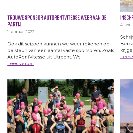
TROUWE SPONSOR AUTORENTVITESSE WEER VAN DE
INSCH
PARTIJ
4 janua
1 februari 2022
Schri
Beusi
Ook dit seizoen kunnen we weer rekenen op
krijge
de steun van een aantal vaste sponsoren. Zoals
Lees 
AutoRentVitesse uit Utrecht. We...
Lees verder