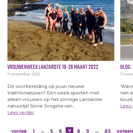
VROUWENWEEK LANZAROTE 19-26 MAART 2022
BLOG:
7 november 2021
7 nov
Dé voorbereiding op jouw nieuwe
‘Wann
triathlonseizoen? Een week sporten met
niet 
alleen vrouwen op het zonnige Lanzarote
koud,
natuurlijk! Sione Jongstra van...
Lees 
Lees verder
vorige
1
…
5
6
7
8
9
…
83
volge