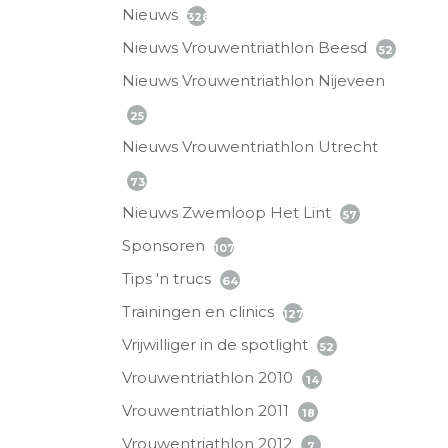
Nieuws
328
Nieuws Vrouwentriathlon Beesd
52
Nieuws Vrouwentriathlon Nijeveen
25
Nieuws Vrouwentriathlon Utrecht
73
Nieuws Zwemloop Het Lint
57
Sponsoren
107
Tips 'n trucs
64
Trainingen en clinics
127
Vrijwilliger in de spotlight
52
Vrouwentriathlon 2010
14
Vrouwentriathlon 2011
18
Vrouwentriathlon 2012
7