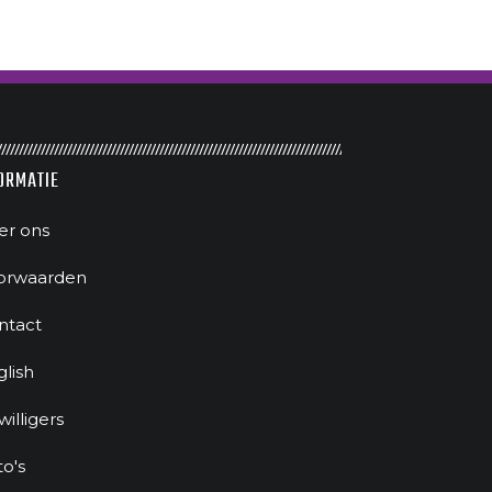
ORMATIE
er ons
orwaarden
ntact
glish
jwilligers
to's