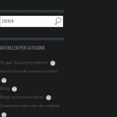
ARTIKELEN PER CATEGORIE
10 jaar Vrouwentriathlon
12
Aankomende evenementen
43
Blog
62
Blog Ironmama Sione
11
Deelneemster van de maand
77