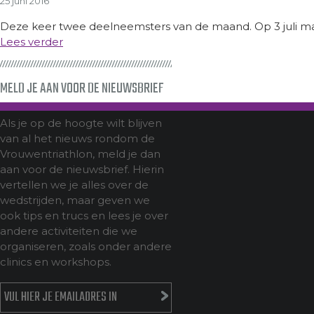
25 juni 2016
Deze keer twee deelneemsters van de maand. Op 3 juli ma
Lees verder
MELD JE AAN VOOR DE NIEUWSBRIEF
Als je op de hoogte wilt blijven
van al het nieuws rondom de
Vrouwentriathlon, meld je dan
aan voor de nieuwsbrief. Hierin
vertellen we je alles over de
wedstrijden, maar geven we
ook tips en trucs en lees je over
andere activiteiten die we
organiseren, zoals onder andere
clinics en workshops.