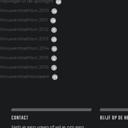
Vrijwilliger in de spotlight
52
Vrouwentriathlon 2010
14
Vrouwentriathlon 2011
18
Vrouwentriathlon 2012
7
Vrouwentriathlon 2013
13
Vrouwentriathlon 2014
11
Vrouwentriathlon 2015
4
Vrouwentriathlon 2016
3
Vrouwentriathlonteam
71
CONTACT
BLIJF OP DE 
Heb je een vraag of wil je om een