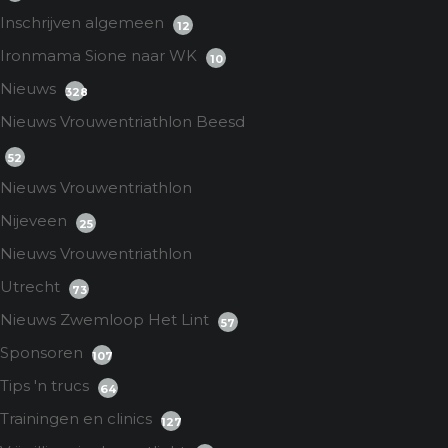
Inschrijven algemeen
12
Ironmama Sione naar WK
10
Nieuws
328
Nieuws Vrouwentriathlon Beesd
52
Nieuws Vrouwentriathlon
Nijeveen
25
Nieuws Vrouwentriathlon
Utrecht
73
Nieuws Zwemloop Het Lint
57
Sponsoren
107
Tips 'n trucs
64
Trainingen en clinics
127