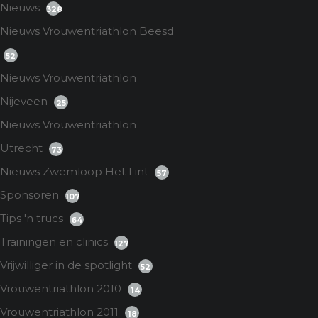
Nieuws
328
Nieuws Vrouwentriathlon Beesd
52
Nieuws Vrouwentriathlon
Nijeveen
25
Nieuws Vrouwentriathlon
Utrecht
73
Nieuws Zwemloop Het Lint
57
Sponsoren
107
Tips 'n trucs
64
Trainingen en clinics
127
Vrijwilliger in de spotlight
52
Vrouwentriathlon 2010
14
Vrouwentriathlon 2011
18