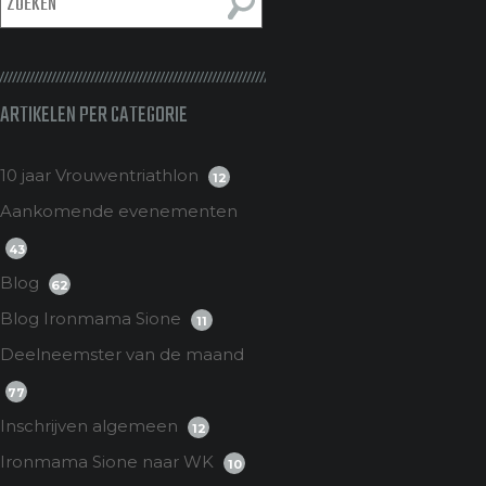
ARTIKELEN PER CATEGORIE
10 jaar Vrouwentriathlon
12
Aankomende evenementen
43
Blog
62
Blog Ironmama Sione
11
Deelneemster van de maand
77
Inschrijven algemeen
12
Ironmama Sione naar WK
10