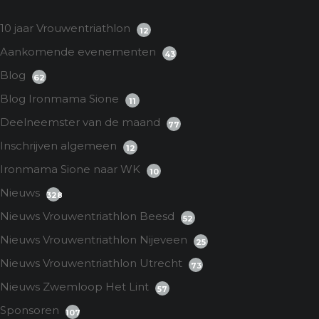
10 jaar Vrouwentriathlon
12
Aankomende evenementen
43
Blog
62
Blog Ironmama Sione
11
Deelneemster van de maand
77
Inschrijven algemeen
12
Ironmama Sione naar WK
10
Nieuws
328
Nieuws Vrouwentriathlon Beesd
52
Nieuws Vrouwentriathlon Nijeveen
25
Nieuws Vrouwentriathlon Utrecht
73
Nieuws Zwemloop Het Lint
57
Sponsoren
107