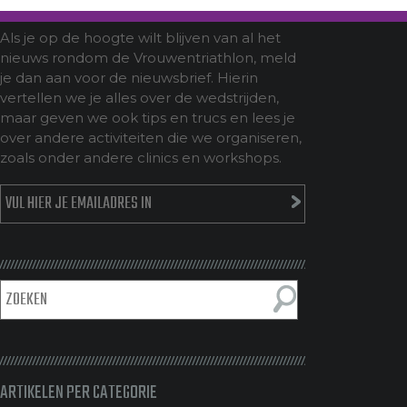
Als je op de hoogte wilt blijven van al het
nieuws rondom de Vrouwentriathlon, meld
je dan aan voor de nieuwsbrief. Hierin
vertellen we je alles over de wedstrijden,
maar geven we ook tips en trucs en lees je
over andere activiteiten die we organiseren,
zoals onder andere clinics en workshops.
ARTIKELEN PER CATEGORIE