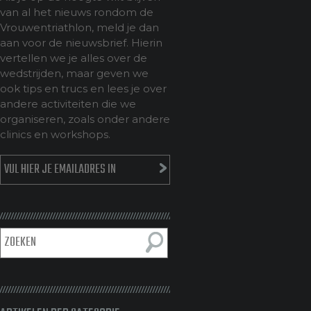
van al het nieuws rondom de
Vrouwentriathlon, meld je dan
aan voor de nieuwsbrief. Hierin
vertellen we je alles over de
wedstrijden, maar geven we
ook tips en trucs en lees je over
andere activiteiten die we
organiseren, zoals onder andere
clinics en workshops.