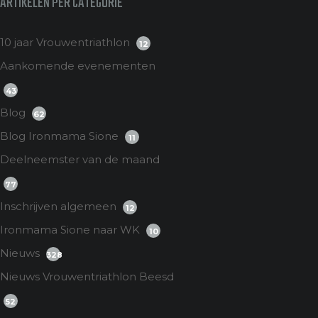
ARTIKELEN PER CATEGORIE
10 jaar Vrouwentriathlon
12
Aankomende evenementen
43
Blog
62
Blog Ironmama Sione
11
Deelneemster van de maand
77
Inschrijven algemeen
12
Ironmama Sione naar WK
10
Nieuws
328
Nieuws Vrouwentriathlon Beesd
52