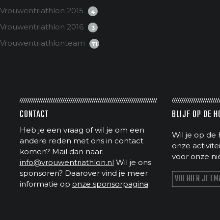
Vrouwentriathlon 2015
4
Vrouwentriathlon 2016
3
Vrouwentriathlonteam
71
CONTACT
BLIJF OP DE 
Heb je een vraag of wil je om een
Wil je op de 
andere reden met ons in contact
onze activit
komen? Mail dan naar:
voor onze ni
info@vrouwentriathlon.nl
Wil je ons
sponsoren? Daarover vind je meer
informatie op
onze sponsorpagina