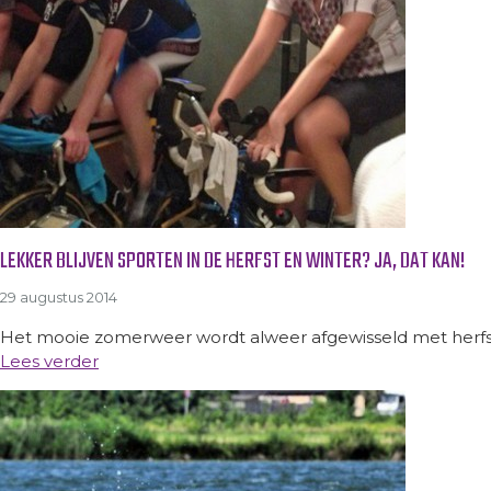
LEKKER BLIJVEN SPORTEN IN DE HERFST EN WINTER? JA, DAT KAN!
29 augustus 2014
Het mooie zomerweer wordt alweer afgewisseld met herfstac
Lees verder