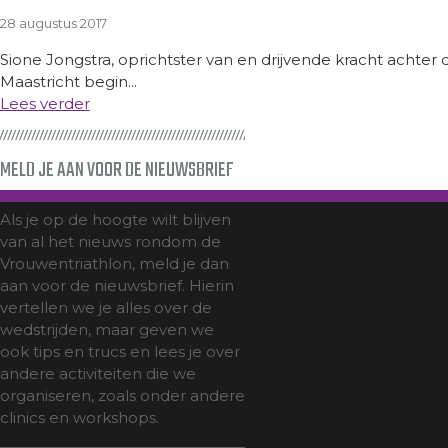
28 augustus 2017
Sione Jongstra, oprichtster van en drijvende kracht achter 
Maastricht begin...
Lees verder
MELD JE AAN VOOR DE NIEUWSBRIEF
Als je op de hoogte wilt blijven
van al het nieuws rondom de
Vrouwentriathlon, meld je dan
aan voor de nieuwsbrief. Hierin
vertellen we je alles over de
wedstrijden, maar geven we
ook tips en trucs en lees je over
andere activiteiten die we
organiseren, zoals onder andere
clinics en workshops.