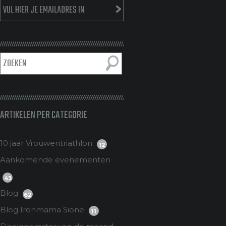
ARTIKELEN PER CATEGORIE
10 jaar Vrouwentriathlon
12
Aankomende evenementen
43
Blog
62
Blog Ironmama Sione
11