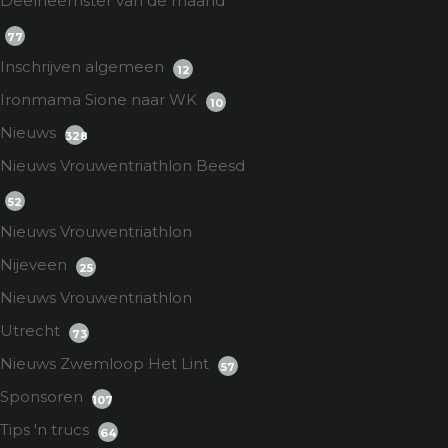
Deelneemster van de maand
77
Inschrijven algemeen
12
Ironmama Sione naar WK
10
Nieuws
328
Nieuws Vrouwentriathlon Beesd
52
Nieuws Vrouwentriathlon
Nijeveen
25
Nieuws Vrouwentriathlon
Utrecht
73
Nieuws Zwemloop Het Lint
57
Sponsoren
107
Tips 'n trucs
64