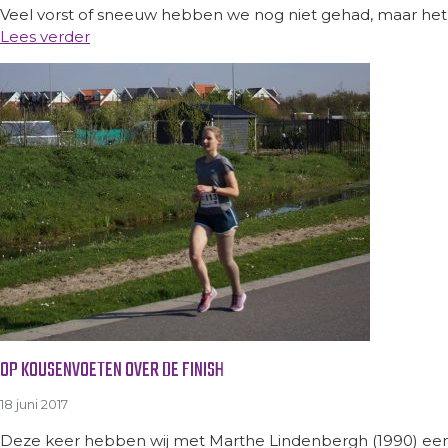
Veel vorst of sneeuw hebben we nog niet gehad, maar het v
Lees verder
OP KOUSENVOETEN OVER DE FINISH
18 juni 2017
Deze keer hebben wij met Marthe Lindenbergh (1990) een d