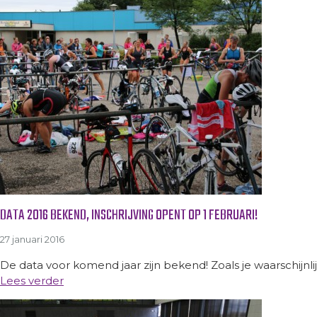
DATA 2016 BEKEND, INSCHRIJVING OPENT OP 1 FEBRUARI!
27 januari 2016
De data voor komend jaar zijn bekend! Zoals je waarschijnli
Lees verder