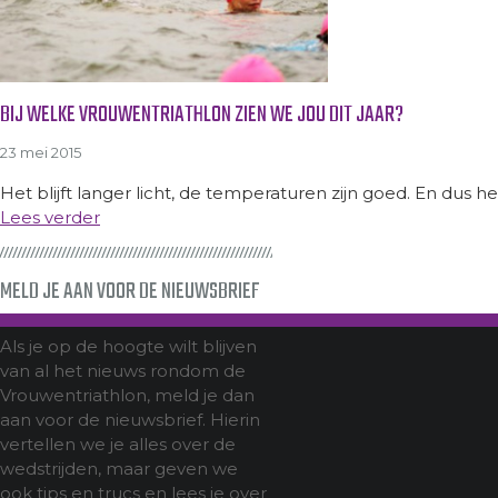
BIJ WELKE VROUWENTRIATHLON ZIEN WE JOU DIT JAAR?
23 mei 2015
Het blijft langer licht, de temperaturen zijn goed. En dus heb
Lees verder
MELD JE AAN VOOR DE NIEUWSBRIEF
Als je op de hoogte wilt blijven
van al het nieuws rondom de
Vrouwentriathlon, meld je dan
aan voor de nieuwsbrief. Hierin
vertellen we je alles over de
wedstrijden, maar geven we
ook tips en trucs en lees je over