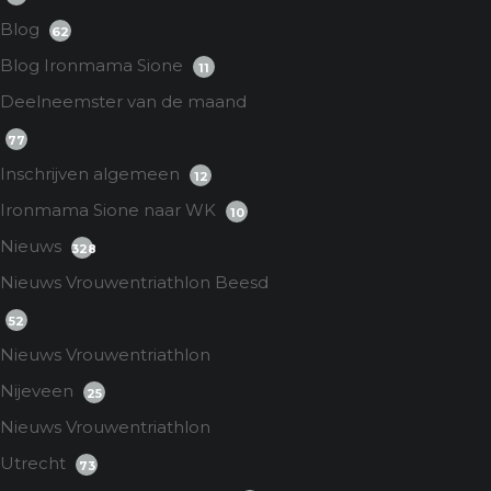
Blog
62
Blog Ironmama Sione
11
Deelneemster van de maand
77
Inschrijven algemeen
12
Ironmama Sione naar WK
10
Nieuws
328
Nieuws Vrouwentriathlon Beesd
52
Nieuws Vrouwentriathlon
Nijeveen
25
Nieuws Vrouwentriathlon
Utrecht
73