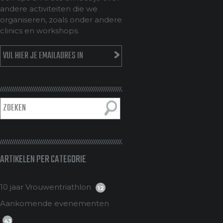
andere activiteiten die we
organiseren, zoals onder andere
clinics en workshops.
ARTIKELEN PER CATEGORIE
10 jaar Vrouwentriathlon
12
Aankomende evenementen
43