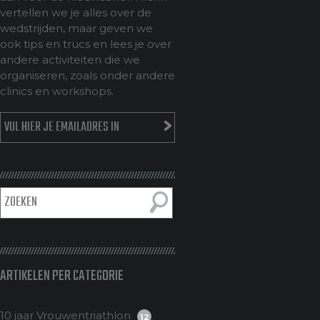
vertellen we je alles over de
wedstrijden, maar geven we
ook tips en trucs en lees je over
andere activiteiten die we
organiseren, zoals onder andere
clinics en workshops.
ARTIKELEN PER CATEGORIE
10 jaar Vrouwentriathlon
12