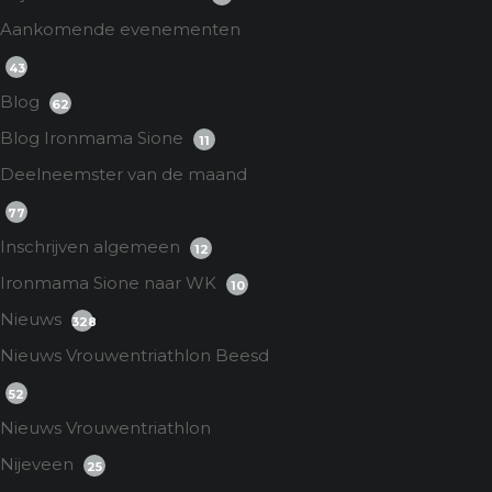
Aankomende evenementen
43
Blog
62
Blog Ironmama Sione
11
Deelneemster van de maand
77
Inschrijven algemeen
12
Ironmama Sione naar WK
10
Nieuws
328
Nieuws Vrouwentriathlon Beesd
52
Nieuws Vrouwentriathlon
Nijeveen
25