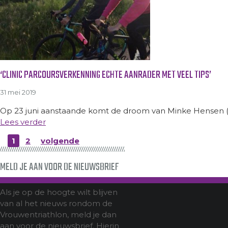
‘CLINIC PARCOURSVERKENNING ECHTE AANRADER MET VEEL TIPS’
31 mei 2019
Op 23 juni aanstaande komt de droom van Minke Hensen (44) 
Lees verder
1
2
volgende
MELD JE AAN VOOR DE NIEUWSBRIEF
Als je op de hoogte wilt blijven
van al het nieuws rondom de
Vrouwentriathlon, meld je dan
aan voor de nieuwsbrief. Hierin