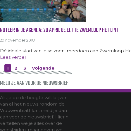
NOTEER IN JE AGENDA: 20 APRIL 6E EDITIE ZWEMLOOP HET LINT
29 november 2018
Dé ideale start van je seizoen: meedoen aan Zwemloop Het 
Lees verder
1
2
3
volgende
MELD JE AAN VOOR DE NIEUWSBRIEF
Als je op de hoogte wilt blijven
van al het nieuws rondom de
Vrouwentriathlon, meld je dan
aan voor de nieuwsbrief. Hierin
vertellen we je alles over de
wedstrijden, maar geven we