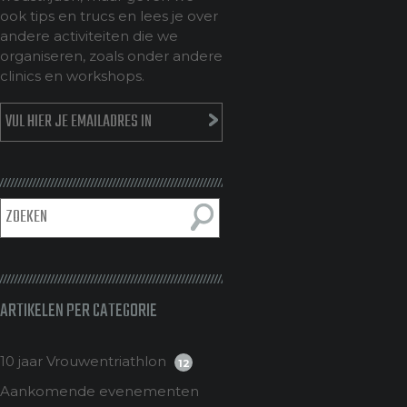
ook tips en trucs en lees je over
andere activiteiten die we
organiseren, zoals onder andere
clinics en workshops.
ARTIKELEN PER CATEGORIE
10 jaar Vrouwentriathlon
12
Aankomende evenementen