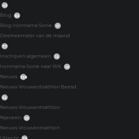
43
Blog
62
Blog Ironmama Sione
11
Deelneemster van de maand
77
Inschrijven algemeen
12
Ironmama Sione naar WK
10
Nieuws
328
Nieuws Vrouwentriathlon Beesd
52
Nieuws Vrouwentriathlon
Nijeveen
25
Nieuws Vrouwentriathlon
Utrecht
73