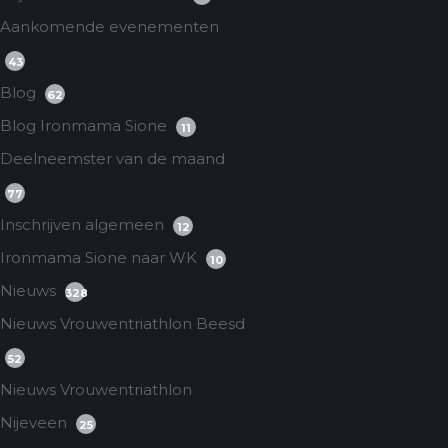
Aankomende evenementen
43
Blog
62
Blog Ironmama Sione
11
Deelneemster van de maand
77
Inschrijven algemeen
12
Ironmama Sione naar WK
10
Nieuws
328
Nieuws Vrouwentriathlon Beesd
52
Nieuws Vrouwentriathlon
Nijeveen
25