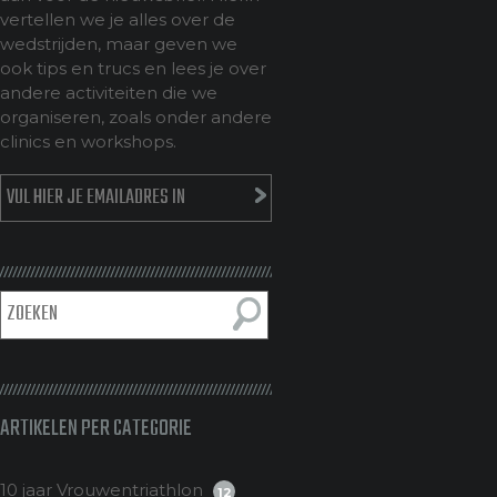
vertellen we je alles over de
wedstrijden, maar geven we
ook tips en trucs en lees je over
andere activiteiten die we
organiseren, zoals onder andere
clinics en workshops.
ARTIKELEN PER CATEGORIE
10 jaar Vrouwentriathlon
12