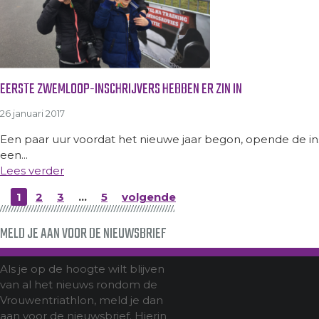
EERSTE ZWEMLOOP-INSCHRIJVERS HEBBEN ER ZIN IN
26 januari 2017
Een paar uur voordat het nieuwe jaar begon, opende de ins
een...
Lees verder
1
2
3
…
5
volgende
MELD JE AAN VOOR DE NIEUWSBRIEF
Als je op de hoogte wilt blijven
van al het nieuws rondom de
Vrouwentriathlon, meld je dan
aan voor de nieuwsbrief. Hierin