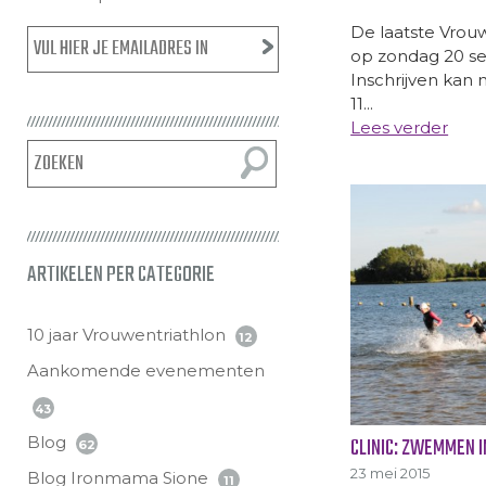
De laatste Vrouw
op zondag 20 se
Inschrijven kan n
11...
Lees verder
ARTIKELEN PER CATEGORIE
10 jaar Vrouwentriathlon
12
Aankomende evenementen
43
CLINIC: ZWEMMEN 
Blog
62
23 mei 2015
Blog Ironmama Sione
11