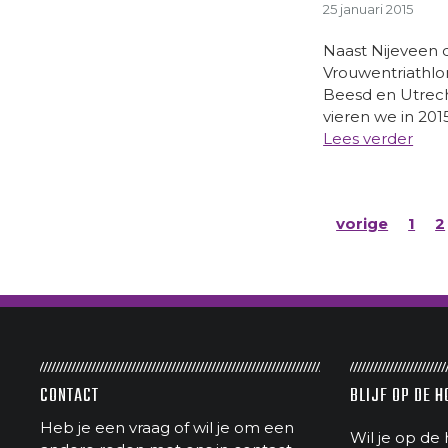
25 januari 2015
Naast Nijeveen 
Vrouwentriathlon
Beesd en Utrech
vieren we in 2015
Lees verder
vorige
1
2
CONTACT
BLIJF OP DE 
Heb je een vraag of wil je om een
Wil je op de 