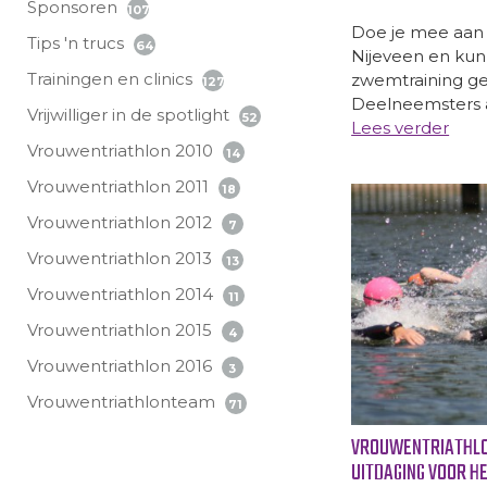
Sponsoren
107
Doe je mee aan 
Tips 'n trucs
64
Nijeveen en kun
Trainingen en clinics
zwemtraining geb
127
Deelneemsters a
Vrijwilliger in de spotlight
52
Lees verder
Vrouwentriathlon 2010
14
Vrouwentriathlon 2011
18
Vrouwentriathlon 2012
7
Vrouwentriathlon 2013
13
Vrouwentriathlon 2014
11
Vrouwentriathlon 2015
4
Vrouwentriathlon 2016
3
Vrouwentriathlonteam
71
VROUWENTRIATHLON
UITDAGING VOOR HE