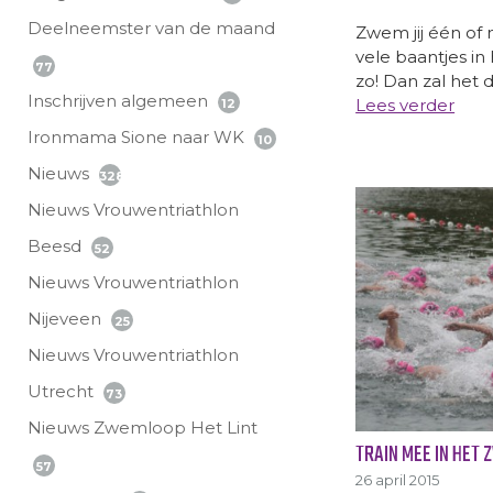
Deelneemster van de maand
Zwem jij één of
vele baantjes i
77
zo! Dan zal het 
Inschrijven algemeen
Lees verder
12
Ironmama Sione naar WK
10
Nieuws
328
Nieuws Vrouwentriathlon
Beesd
52
Nieuws Vrouwentriathlon
Nijeveen
25
Nieuws Vrouwentriathlon
Utrecht
73
Nieuws Zwemloop Het Lint
TRAIN MEE IN HET 
57
26 april 2015