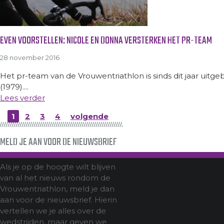
EVEN VOORSTELLEN: NICOLE EN DONNA VERSTERKEN HET PR-TEAM
28 november 2016
Het pr-team van de Vrouwentriathlon is sinds dit jaar uitge
(1979)....
Lees verder
1
2
3
4
volgende
MELD JE AAN VOOR DE NIEUWSBRIEF
Als je op de hoogte wilt blijven
van al het nieuws rondom de
Vrouwentriathlon, meld je dan
aan voor de nieuwsbrief. Hierin
vertellen we je alles over de
wedstrijden, maar geven we