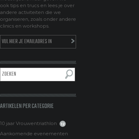
ook tips en trucs en lees je over
andere activiteiten die we
organiseren, zoals onder andere
clinics en workshops.
ARTIKELEN PER CATEGORIE
10 jaar Vrouwentriathlon
12
Aankomende evenementen