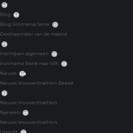
43
Blog
62
Blog Ironmama Sione
11
Deelneemster van de maand
77
Inschrijven algemeen
12
Ironmama Sione naar WK
10
Nieuws
328
Nieuws Vrouwentriathlon Beesd
52
Nieuws Vrouwentriathlon
Nijeveen
25
Nieuws Vrouwentriathlon
Utrecht
73