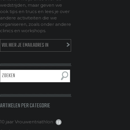
wedstrijden, maar geven we
ook tips en trucs en lees je over
andere activiteiten die we
organiseren, zoals onder andere
clinics en workshops.
ARTIKELEN PER CATEGORIE
10 jaar Vrouwentriathlon
12