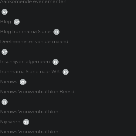
Aankomende evenementen
43
Blog
62
Blog Ironmama Sione
11
Deelneemster van de maand
77
Inschrijven algemeen
12
Ironmama Sione naar WK
10
Nieuws
328
Nieuws Vrouwentriathlon Beesd
52
Nieuws Vrouwentriathlon
Nijeveen
25
Nieuws Vrouwentriathlon