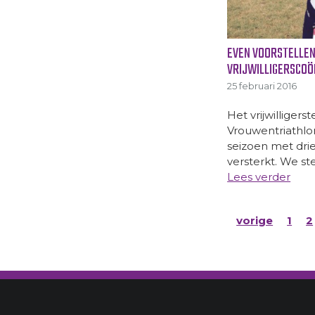
EVEN VOORSTELLEN
VRIJWILLIGERSCO
25 februari 2016
Het vrijwilliger
Vrouwentriathlo
seizoen met dri
versterkt. We st
Lees verder
vorige
1
2