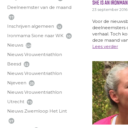
SHE IS AN IRONMAN
Deelneemster van de maand
23 september 2016
77
Voor de nieuwsbr
Inschrijven algemeen
deelneemsters of
12
verhaal. Toch k
Ironmama Sione naar WK
10
deze maand van.
Nieuws
Lees verder
328
Nieuws Vrouwentriathlon
Beesd
52
Nieuws Vrouwentriathlon
Nijeveen
25
Nieuws Vrouwentriathlon
Utrecht
73
Nieuws Zwemloop Het Lint
57