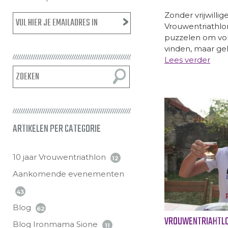
Zonder vrijwilli
Vrouwentriathlon
puzzelen om vold
vinden, maar gelu
Lees verder
ARTIKELEN PER CATEGORIE
10 jaar Vrouwentriathlon
12
Aankomende evenementen
43
Blog
62
VROUWENTRIAHTLO
Blog Ironmama Sione
11