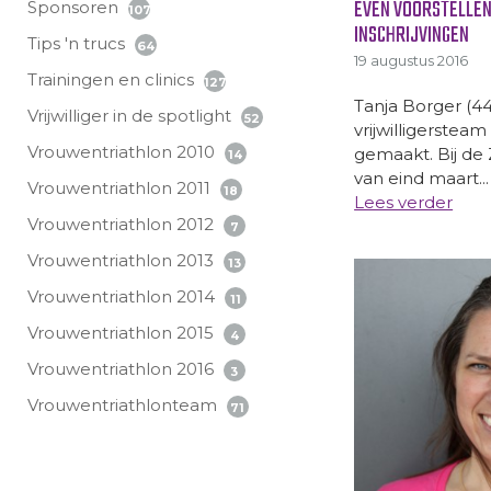
EVEN VOORSTELLEN
Sponsoren
107
INSCHRIJVINGEN
Tips 'n trucs
64
19 augustus 2016
Trainingen en clinics
127
Tanja Borger (44)
Vrijwilliger in de spotlight
52
vrijwilligerstea
Vrouwentriathlon 2010
gemaakt. Bij d
14
van eind maart...
Vrouwentriathlon 2011
18
Lees verder
Vrouwentriathlon 2012
7
Vrouwentriathlon 2013
13
Vrouwentriathlon 2014
11
Vrouwentriathlon 2015
4
Vrouwentriathlon 2016
3
Vrouwentriathlonteam
71