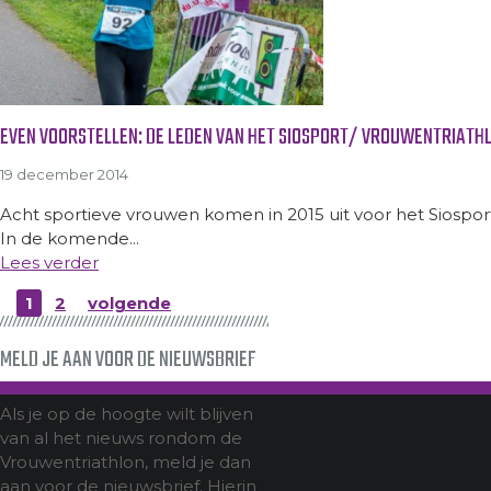
EVEN VOORSTELLEN: DE LEDEN VAN HET SIOSPORT/ VROUWENTRIATHL
19 december 2014
Acht sportieve vrouwen komen in 2015 uit voor het Siospor
In de komende...
Lees verder
1
2
volgende
MELD JE AAN VOOR DE NIEUWSBRIEF
Als je op de hoogte wilt blijven
van al het nieuws rondom de
Vrouwentriathlon, meld je dan
aan voor de nieuwsbrief. Hierin