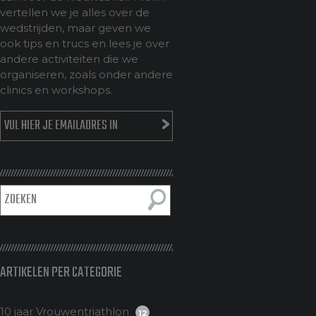
vertellen we je alles over de
wedstrijden, maar geven we
ook tips en trucs en lees je over
andere activiteiten die we
organiseren, zoals onder andere
clinics en workshops.
ARTIKELEN PER CATEGORIE
10 jaar Vrouwentriathlon
12