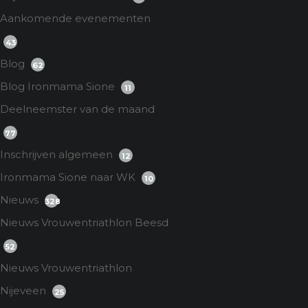
Aankomende evenementen
43
Blog
62
Blog Ironmama Sione
11
Deelneemster van de maand
77
Inschrijven algemeen
12
Ironmama Sione naar WK
10
Nieuws
328
Nieuws Vrouwentriathlon Beesd
52
Nieuws Vrouwentriathlon
Nijeveen
25